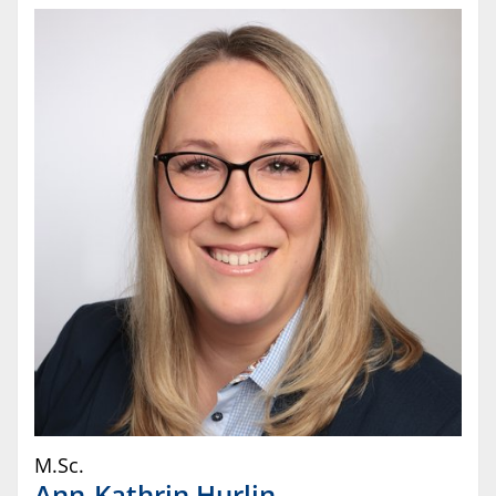
M.Sc.
Ann-Kathrin
Hurlin