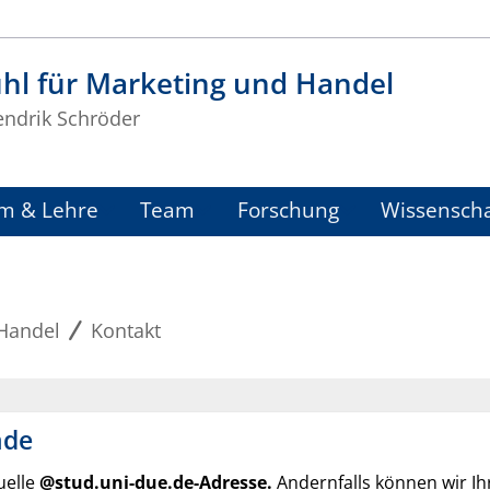
hl für Marketing und Handel
endrik Schröder
m & Lehre
Team
Forschung
Wissenscha
 Handel
Kontakt
nde
uelle
@stud.uni-due.de-Adresse.
Andernfalls können wir Ihr