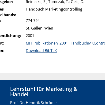
sgeber:
Reinecke, S.; Tomczak, T.; Geis, G.
des
Handbuch Marketingcontrolling
lbands:
:
774-794
:
St. Gallen, Wien
entlichung:
2001
xt:
MH_Publikationen_2001_HandbuchMKControl
on:
Download BibTeX
Lehrstuhl für Marketing &
Handel
Prof. Dr. Hendrik Schröder