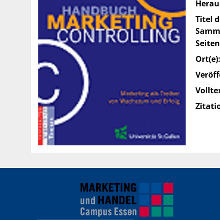
Herau
Titel 
Samme
Seiten
Ort(e)
Veröff
Vollte
Zitati