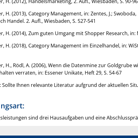
, H. (2012), Handelsmarketing, 2. Aufl., Wiesbaden, S. 90-96
, H. (2013), Category Management, in: Zentes, J.; Swoboda, B
h Handel. 2. Aufl., Wiesbaden, S. 527-541
r, H. (2014), Zum guten Umgang mit Shopper Research, in: Ma
r, H. (2018), Category Management im Einzelhandel, in: WiSt 
r, H., Rödl, A. (2006), Wenn die Datenmine zur Goldgrube 
alten verraten, in: Essener Unikate, Heft 29, S. 54-67
: Sollte Ihnen relevante Literatur aufgrund der aktuellen Si
ngsart:
sleistungen sind drei Hausaufgaben und eine Abschlussprä