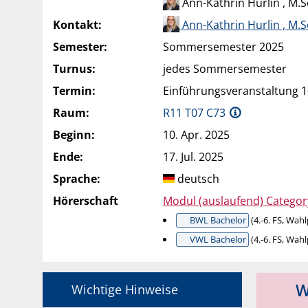
Ann-Kathrin Hurlin , M.S
Kontakt:
Ann-Kathrin Hurlin , M.S
Semester:
Sommersemester 2025
Turnus:
jedes Sommersemester
Termin:
Einführungsveranstaltung 10
Raum:
R11 T07 C73
Beginn:
10. Apr. 2025
Ende:
17. Jul. 2025
Sprache:
deutsch
Hörerschaft
Modul (auslaufend) Catego
BWL Bachelor
(4.-6. FS, Wahl
VWL Bachelor
(4.-6. FS, Wahl
Wi
Wichtige Hinweise