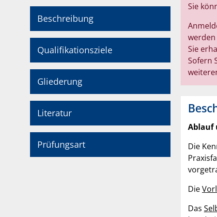
Sie kön
Beschreibung
Anmelde
werden
Sie erh
Qualifikationsziele
Sofern 
weitere
Gliederung
Besc
Literatur
Ablauf 
Prüfungsart
Die Ken
Praxisf
vorgetr
Die
Vor
Das
Sel