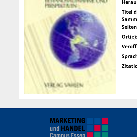
Herau
Titel 
Samme
Seiten
Ort(e)
Veröff
Sprac
Zitati