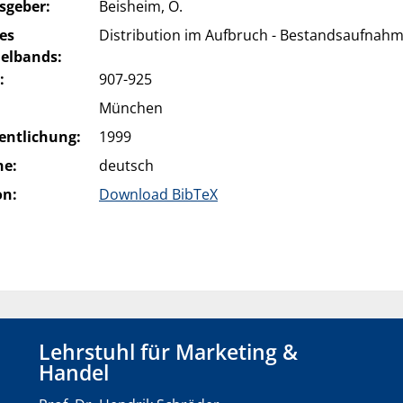
sgeber:
Beisheim, O.
des
Distribution im Aufbruch - Bestandsaufnah
lbands:
:
907-925
:
München
entlichung:
1999
he:
deutsch
on:
Download BibTeX
Lehrstuhl für Marketing &
Handel