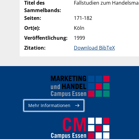
Titel des
Fallstudien zum Handelsman
Sammelbands:
Seiten:
171-182
Ort(e):
Köln
Veröffentlichung:
1999
Zitation:
Download BibTeX
Mehr Informationen