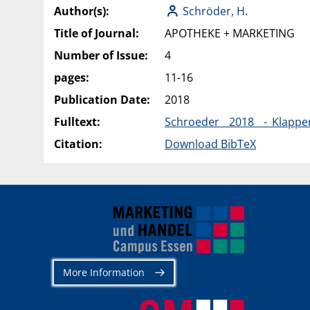
Author(s):
Schröder, H.
Title of Journal:
APOTHEKE + MARKETING
Number of Issue:
4
pages:
11-16
Publication Date:
2018
Fulltext:
Schroeder__2018__-_Klapp
Citation:
Download BibTeX
More Information